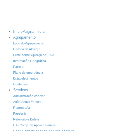
Início
Página Inicial
Agrupamento
Logo do Agrupamento
História de Alpiarça
Filme sobre Alpiarça de 1928
Informação Geográfica
Patrono
Plano de emergência
Estabelecimentos
Contactos
Serviços
Administração escolar
Ação Social Escolar
Reprografia
Papelaria
Refeitório e Bufete
CAF
Comp. de Apoio à Família
GAAF
Gabinete de Apoio ao Aluno e Família