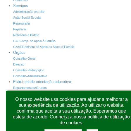
Serviços
Administração escolar
Ação Social Escolar
Reprografia
Papelaria
Refeitório e Bufete
CAF
Comp. de Apoio à Família
GAAF
Gabinete de Apoio ao Aluno e Família
Orgãos
Conselho Geral
Direção
Conselho Pedagógico
Conselho Administrativo
Estruturas
de orientação educativa
Departamentos/Grupos
Horário de Atendimento dos Diretores de Turma
O nosso website usa cookies para ajudar a melhorar a
INOVAR +
Programas
sua experiência de utilização. Ao utilizar o website,
INOVAR+
Alunos
confirma que aceita a sua utilização. Esperamos que
INOVAR+
Consulta
esteja de acordo. Conheça a nossa política de utilização
INOVAR+
PAA
de cookies.
CARTÕES
SIGE3
Plataformas
Outras