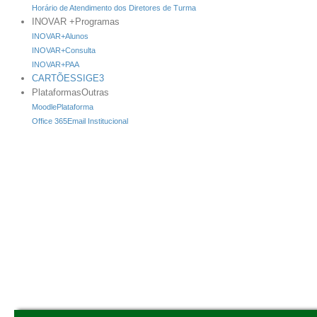
Horário de Atendimento dos Diretores de Turma
INOVAR +
Programas
INOVAR+
Alunos
INOVAR+
Consulta
INOVAR+
PAA
CARTÕES
SIGE3
Plataformas
Outras
Moodle
Plataforma
Office 365
Email Institucional