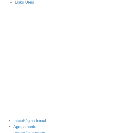
Links Úteis
Início
Página Inicial
Agrupamento
Logo do Agrupamento