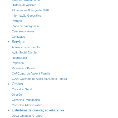
História de Alpiarça
Filme sobre Alpiarça de 1928
Informação Geográfica
Patrono
Plano de emergência
Estabelecimentos
Contactos
Serviços
Administração escolar
Ação Social Escolar
Reprografia
Papelaria
Refeitório e Bufete
CAF
Comp. de Apoio à Família
GAAF
Gabinete de Apoio ao Aluno e Família
Orgãos
Conselho Geral
Direção
Conselho Pedagógico
Conselho Administrativo
Estruturas
de orientação educativa
Departamentos/Grupos