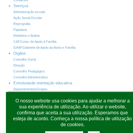
Serviços
Administração escolar
Ação Social Escolar
Reprografia
Papelaria
Refeitório e Bufete
CAF
Comp. de Apoio à Família
GAAF
Gabinete de Apoio ao Aluno e Família
Orgãos
Conselho Geral
Direção
Conselho Pedagógico
Conselho Administrativo
Estruturas
de orientação educativa
Departamentos/Grupos
Horário de Atendimento dos Diretores de Turma
O nosso website usa cookies para ajudar a melhorar a
INOVAR +
Programas
sua experiência de utilização. Ao utilizar o website,
INOVAR+
Alunos
confirma que aceita a sua utilização. Esperamos que
INOVAR+
Consulta
esteja de acordo. Conheça a nossa política de utilização
INOVAR+
PAA
de cookies.
CARTÕES
SIGE3
Plataformas
Outras