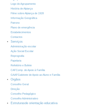
Logo do Agrupamento
História de Alpiarça
Filme sobre Alpiarça de 1928
Informação Geográfica
Patrono
Plano de emergência
Estabelecimentos
Contactos
Serviços
Administração escolar
Ação Social Escolar
Reprografia
Papelaria
Refeitório e Bufete
CAF
Comp. de Apoio à Família
GAAF
Gabinete de Apoio ao Aluno e Família
Orgãos
Conselho Geral
Direção
Conselho Pedagógico
Conselho Administrativo
Estruturas
de orientação educativa