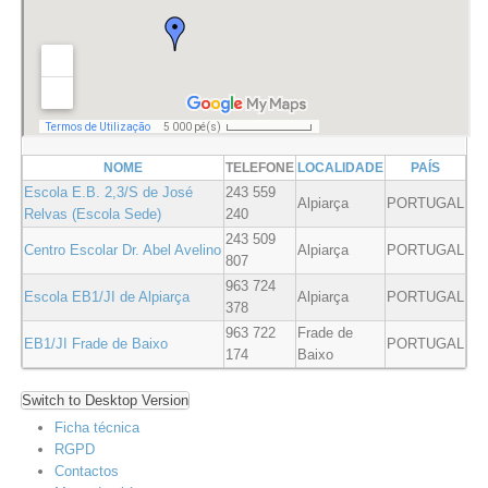
NOME
TELEFONE
LOCALIDADE
PAÍS
Escola E.B. 2,3/S de José
243 559
Alpiarça
PORTUGAL
Relvas (Escola Sede)
240
243 509
Centro Escolar Dr. Abel Avelino
Alpiarça
PORTUGAL
807
963 724
Escola EB1/JI de Alpiarça
Alpiarça
PORTUGAL
378
963 722
Frade de
EB1/JI Frade de Baixo
PORTUGAL
174
Baixo
Switch to Desktop Version
Ficha técnica
RGPD
Contactos