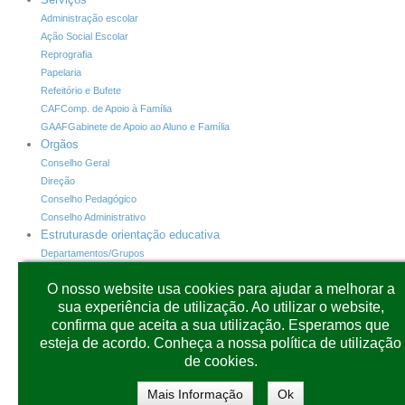
Administração escolar
Ação Social Escolar
Reprografia
Papelaria
Refeitório e Bufete
CAF
Comp. de Apoio à Família
GAAF
Gabinete de Apoio ao Aluno e Família
Orgãos
Conselho Geral
Direção
Conselho Pedagógico
Conselho Administrativo
Estruturas
de orientação educativa
Departamentos/Grupos
Horário de Atendimento dos Diretores de Turma
O nosso website usa cookies para ajudar a melhorar a
INOVAR +
Programas
sua experiência de utilização. Ao utilizar o website,
INOVAR+
Alunos
confirma que aceita a sua utilização. Esperamos que
INOVAR+
Consulta
esteja de acordo. Conheça a nossa política de utilização
INOVAR+
PAA
de cookies.
CARTÕES
SIGE3
Plataformas
Outras
Mais Informação
Ok
Moodle
Plataforma