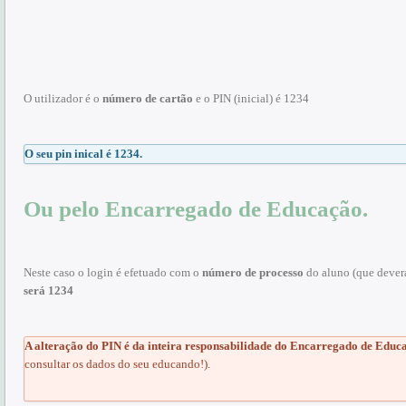
O utilizador é o
número de cartão
e o PIN (inicial) é 1234
O seu pin inical é 1234.
Ou pelo Encarregado de Educação.
Neste caso o login é efetuado com o
número de processo
do aluno (que deverá
será 1234
A alteração do PIN é da inteira responsabilidade do Encarregado de Educ
consultar os dados do seu educando!).