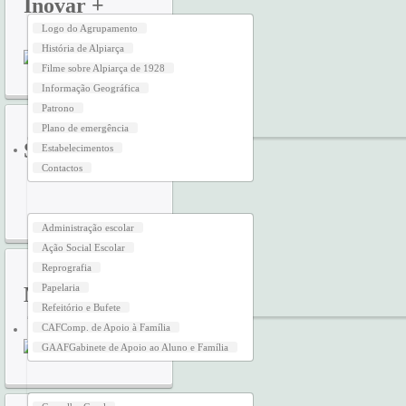
Inovar
+
Logo do Agrupamento
História de Alpiarça
Filme sobre Alpiarça de 1928
Informação Geográfica
Patrono
Plano de emergência
SIGA
Estabelecimentos
SERVIÇOS
Contactos
Administração escolar
Ação Social Escolar
Reprografia
Papelaria
Moodle
Refeitório e Bufete
CAF
Comp. de Apoio à Família
ORGÃOS
GAAF
Gabinete de Apoio ao Aluno e Família