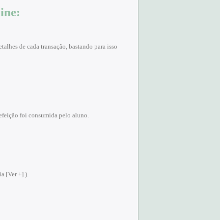
ine:
etalhes de cada transação, bastando para isso
refeição foi consumida pelo aluno.
a [Ver +] ).