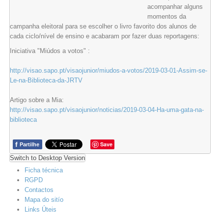
acompanhar alguns
momentos da
campanha eleitoral para se escolher o livro favorito dos alunos de
cada ciclo/nível de ensino e acabaram por fazer duas reportagens:
Iniciativa "Miúdos a votos" :
http://visao.sapo.pt/visaojunior/miudos-a-votos/2019-03-01-Assim-se-
Le-na-Biblioteca-da-JRTV
Artigo sobre a Mia:
http://visao.sapo.pt/visaojunior/noticias/2019-03-04-Ha-uma-gata-na-
biblioteca
f
Save
Partilhe
Switch to Desktop Version
Ficha técnica
RGPD
Contactos
Mapa do sitío
Links Úteis