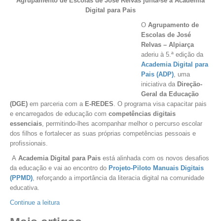
Agrupamento de Escolas de José Relvas junta-se à Academia
Digital para Pais
O
Agrupamento de
Escolas de José
Relvas – Alpiarça
aderiu à 5.ª edição da
Academia Digital para
Pais (ADP)
, uma
iniciativa da
Direção-
Geral da Educação
(DGE)
em parceria com a
E-REDES
. O programa visa capacitar pais
e encarregados de educação com
competências digitais
essenciais
, permitindo-lhes acompanhar melhor o percurso escolar
dos filhos e fortalecer as suas próprias competências pessoais e
profissionais.
A
Academia Digital para Pais
está alinhada com os novos desafios
da educação e vai ao encontro do
Projeto-Piloto Manuais Digitais
(PPMD)
, reforçando a importância da literacia digital na comunidade
educativa.
Continue a leitura