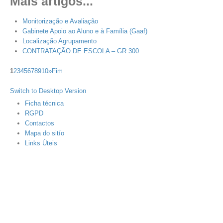
Mais artigos...
Monitorização e Avaliação
Gabinete Apoio ao Aluno e à Família (Gaaf)
Localização Agrupamento
CONTRATAÇÃO DE ESCOLA – GR 300
1
2
3
4
5
6
7
8
9
10
»
Fim
Switch to Desktop Version
Ficha técnica
RGPD
Contactos
Mapa do sitío
Links Úteis