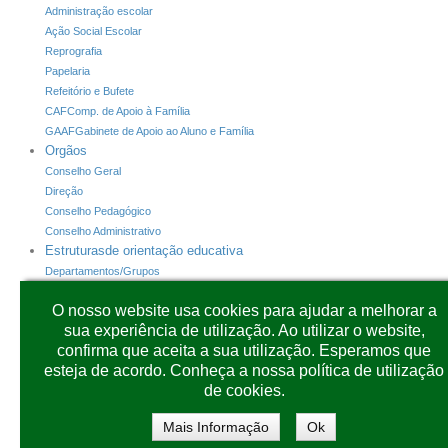
Administração escolar
Ação Social Escolar
Reprografia
Papelaria
Refeitório e Bufete
CAF
Comp. de Apoio à Família
GAAF
Gabinete de Apoio ao Aluno e Família
Orgãos
Conselho Geral
Direção
Conselho Pedagógico
Conselho Administrativo
Estruturas
de orientação educativa
Departamentos/Grupos
Horário de Atendimento dos Diretores de Turma
O nosso website usa cookies para ajudar a melhorar a
INOVAR +
Programas
sua experiência de utilização. Ao utilizar o website,
INOVAR+
Alunos
confirma que aceita a sua utilização. Esperamos que
INOVAR+
Consulta
esteja de acordo. Conheça a nossa política de utilização
INOVAR+
PAA
de cookies.
CARTÕES
SIGE3
Plataformas
Outras
Mais Informação
Ok
Moodle
Plataforma