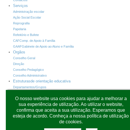
Serviços
Administração escolar
Ação Social Escolar
Reprografia
Papelaria
Refeitório e Bufete
CAF
Comp. de Apoio à Família
GAAF
Gabinete de Apoio ao Aluno e Família
Orgãos
Conselho Geral
Direção
Conselho Pedagógico
Conselho Administrativo
Estruturas
de orientação educativa
Departamentos/Grupos
Horário de Atendimento dos Diretores de Turma
O nosso website usa cookies para ajudar a melhorar a
INOVAR +
Programas
sua experiência de utilização. Ao utilizar o website,
INOVAR+
Alunos
confirma que aceita a sua utilização. Esperamos que
INOVAR+
Consulta
esteja de acordo. Conheça a nossa política de utilização
INOVAR+
PAA
de cookies.
CARTÕES
SIGE3
Plataformas
Outras