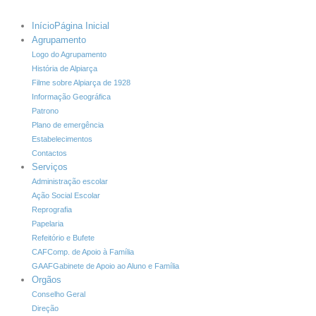
Início
Página Inicial
Agrupamento
Logo do Agrupamento
História de Alpiarça
Filme sobre Alpiarça de 1928
Informação Geográfica
Patrono
Plano de emergência
Estabelecimentos
Contactos
Serviços
Administração escolar
Ação Social Escolar
Reprografia
Papelaria
Refeitório e Bufete
CAF
Comp. de Apoio à Família
GAAF
Gabinete de Apoio ao Aluno e Família
Orgãos
Conselho Geral
Direção