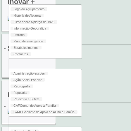
Inovar
+
Logo do Agrupamento
História de Alpiarça
Filme sobre Alpiarça de 1928
Informação Geográfica
Patrono
Plano de emergência
SIGA
Estabelecimentos
SERVIÇOS
Contactos
Administração escolar
Ação Social Escolar
Reprografia
Moodle
Papelaria
Refeitório e Bufete
CAF
Comp. de Apoio à Família
ORGÃOS
GAAF
Gabinete de Apoio ao Aluno e Família