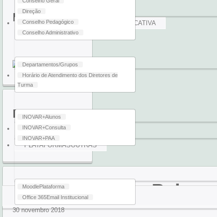
Conselho Geral
Direção
Email
Conselho Pedagógico
ESTRUTURAS
DE ORIENTAÇÃO EDUCATIVA
Conselho Administrativo
Departamentos/Grupos
INOVAR +
PROGRAMAS
Horário de Atendimento dos Diretores de
Turma
P.A.A.
INOVAR+
Alunos
INOVAR+
Consulta
CARTÕES
SIGE3
INOVAR+
PAA
PLATAFORMAS
OUTRAS
Associação de Pais
Moodle
Plataforma
Office 365
Email Institucional
30
novembro
2018