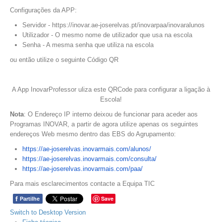
Configurações da APP:
Servidor - https://inovar.ae-joserelvas.pt/inovarpaa/inovaralunos
Utilizador - O mesmo nome de utilizador que usa na escola
Senha - A mesma senha que utiliza na escola
ou então utilize o seguinte Código QR
A App InovarProfessor uliza este QRCode para configurar a ligação à
Escola!
Nota
: O Endereço IP interno deixou de funcionar para aceder aos
Programas INOVAR, a partir de agora utilize apenas os seguintes
endereços Web mesmo dentro das EBS do Agrupamento:
https://ae-joserelvas.
inovarmais.com/alunos/
https://ae-joserelvas.
inovarmais.com/consulta/
https://ae-joserelvas.
inovarmais.com/paa/
Para mais esclarecimentos contacte a Equipa TIC
f
Save
Partilhe
Switch to Desktop Version