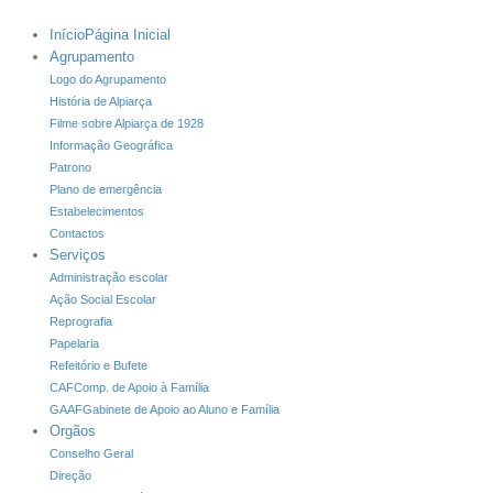
Início
Página Inicial
Agrupamento
Logo do Agrupamento
História de Alpiarça
Filme sobre Alpiarça de 1928
Informação Geográfica
Patrono
Plano de emergência
Estabelecimentos
Contactos
Serviços
Administração escolar
Ação Social Escolar
Reprografia
Papelaria
Refeitório e Bufete
CAF
Comp. de Apoio à Família
GAAF
Gabinete de Apoio ao Aluno e Família
Orgãos
Conselho Geral
Direção