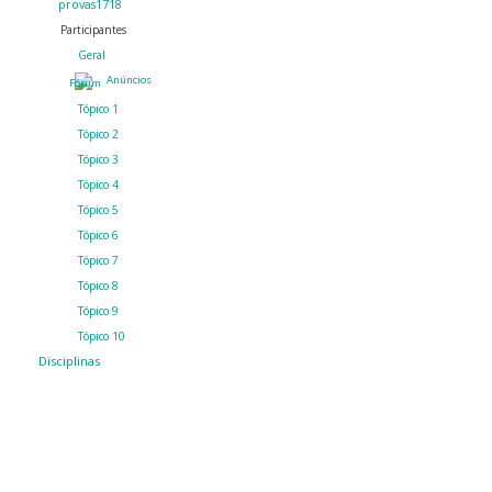
provas1718
Participantes
Geral
Anúncios
Tópico 1
Tópico 2
Tópico 3
Tópico 4
Tópico 5
Tópico 6
Tópico 7
Tópico 8
Tópico 9
Tópico 10
Disciplinas