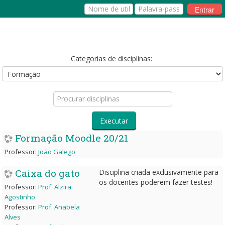
Entrar
Português - Portugal ‎(pt)‎
Categorias de disciplinas:
Procurar
disciplinas
Executar
Formação Moodle 20/21
Professor:
João Galego
Caixa do gato
Disciplina criada exclusivamente para
os docentes poderem fazer testes!
Professor:
Prof. Alzira
Agostinho
Professor:
Prof. Anabela
Alves