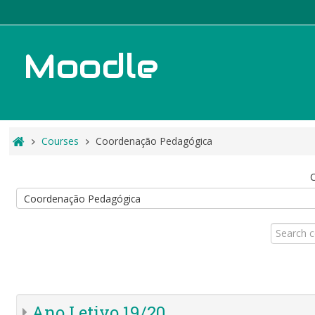
Moodle
Courses
Coordenação Pedagógica
C
Search
courses
Ano Letivo 19/20