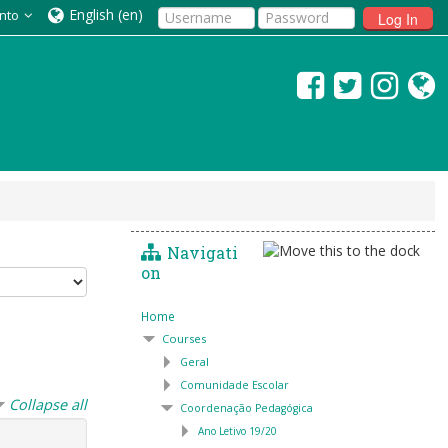
English ‎(en)‎
nto
Log In
Navigati
on
Home
Courses
Geral
Comunidade Escolar
Collapse all
Coordenação Pedagógica
Ano Letivo 19/20