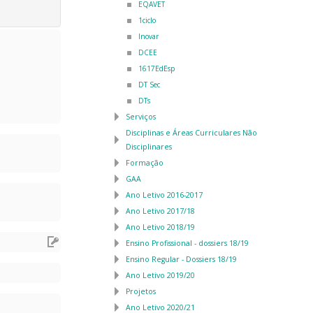
EQAVET
1ciclo
Inovar
DCEE
1617EdEsp
DT Sec
DTs
Serviços
Disciplinas e Áreas Curriculares Não
Disciplinares
Formação
GAA
Ano Letivo 2016-2017
Ano Letivo 2017/18
Ano Letivo 2018/19
Ensino Profissional - dossiers 18/19
Ensino Regular - Dossiers 18/19
Ano Letivo 2019/20
Projetos
Ano Letivo 2020/21