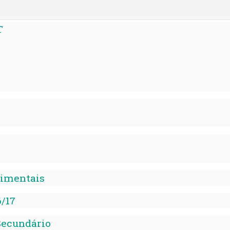
T
rimentais
6/17
Secundário